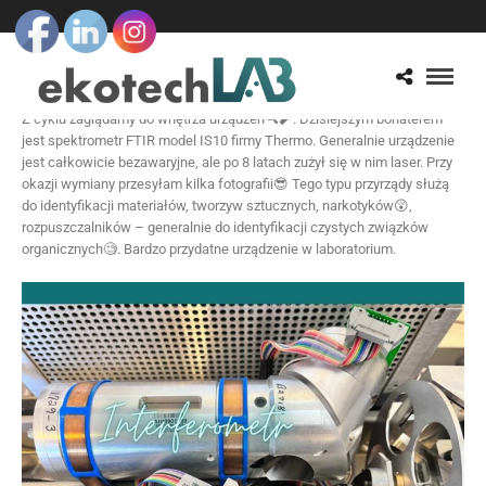
Z cyklu zaglądamy do wnętrza urządzeń🔍🧨. Dzisiejszym bohaterem
jest spektrometr FTIR model IS10 firmy Thermo. Generalnie urządzenie
jest całkowicie bezawaryjne, ale po 8 latach zużył się w nim laser. Przy
okazji wymiany przesyłam kilka fotografii😎 Tego typu przyrządy służą
do identyfikacji materiałów, tworzyw sztucznych, narkotyków😲,
rozpuszczalników – generalnie do identyfikacji czystych związków
organicznych🧐. Bardzo przydatne urządzenie w laboratorium.