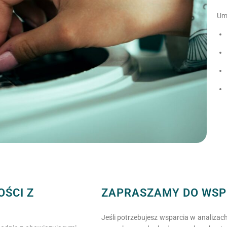
Um
OŚCI Z
ZAPRASZAMY DO WS
Jeśli potrzebujesz wsparcia w analiza