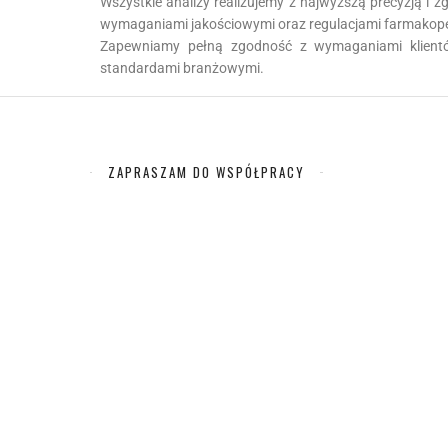
Wszystkie analizy realizujemy z najwyższą precyzją i 
wymaganiami jakościowymi oraz regulacjami farmakop
Zapewniamy pełną zgodność z wymaganiami klientó
standardami branżowymi.
ZAPRASZAM DO WSPÓŁPRACY