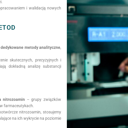
i.
 opracowaniem i walidacją nowych
ETOD
 dedykowane metody analityczne
,
nie skutecznych, precyzyjnych i
ją dokładną analizę substancji
a nitrozoamin
– grupy związków
 w farmaceutykach.
kotwórcze nitrozoamin, stosujemy
lające na ich wykrycie na poziomie