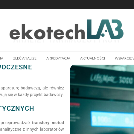
ANALIZY FARMACEUTYKÓW
IA
ZLEĆ ANALIZĘ
AKREDYTACJA
AKTUALNOŚCI
WSPARCIE 
WOCZESNE
 aparaturę badawczą, ale również
żują się w każdy projekt badawczy.
TYCZNYCH
e przeprowadzać
transfery metod
 analityczne z innych laboratoriów