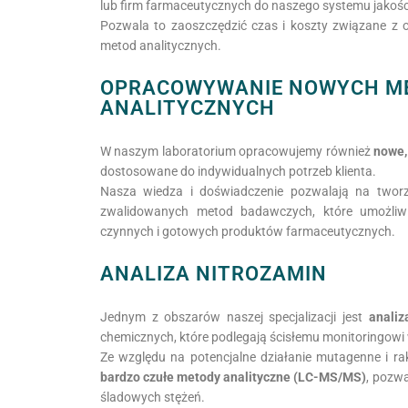
lub firm farmaceutycznych do naszego systemu jakośc
Pozwala to zaoszczędzić czas i koszty związane z
metod analitycznych.
OPRACOWYWANIE NOWYCH M
ANALITYCZNYCH
W naszym laboratorium opracowujemy również
nowe,
dostosowane do indywidualnych potrzeb klienta.
Nasza wiedza i doświadczenie pozwalają na tworze
zwalidowanych metod badawczych, które umożliwia
czynnych i gotowych produktów farmaceutycznych.
ANALIZA NITROZAMIN
Jednym z obszarów naszej specjalizacji jest
analiz
chemicznych, które podlegają ścisłemu monitoringowi
Ze względu na potencjalne działanie mutagenne i ra
bardzo czułe metody analityczne (LC-MS/MS)
, pozwa
śladowych stężeń.