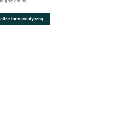
uj się z nami.
nalizę farmaceutyczną