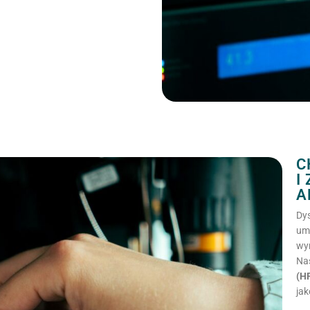
C
I
A
Dy
um
wy
Nas
(H
jak