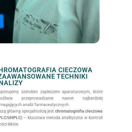
HROMATOGRAFIA CIECZOWA
 ZAAWANSOWANE TECHNIKI
NALIZY
sponujemy szerokim zapleczem aparaturowym, które
ożliwia przeprowadzanie nawet najbardziej
magających analiz farmaceutycznych.
zą główną specjalnością jest
chromatografia cieczowa
PLC/UHPLC)
– kluczowa metoda analityczna w kontroli
ości leków.