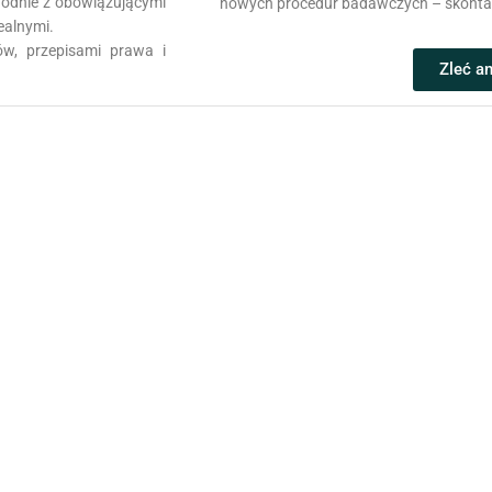
zgodnie z obowiązującymi
nowych procedur badawczych – skontakt
ealnymi.
w, przepisami prawa i
Zleć a