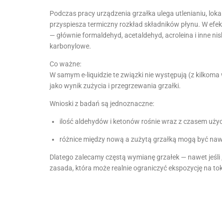
Podczas pracy urządzenia grzałka ulega utlenianiu, lo
przyspiesza termiczny rozkład składników płynu. W efek
— głównie formaldehyd, acetaldehyd, acroleina i inne n
karbonylowe.
Co ważne:
W samym e-liquidzie te związki nie występują (z kilkoma
jako wynik zużycia i przegrzewania grzałki.
Wnioski z badań są jednoznaczne:
ilość aldehydów i ketonów rośnie wraz z czasem użyci
różnice między nową a zużytą grzałką mogą być nawe
Dlatego zalecamy częstą wymianę grzałek — nawet jeśli „
zasada, która może realnie ograniczyć ekspozycję na to