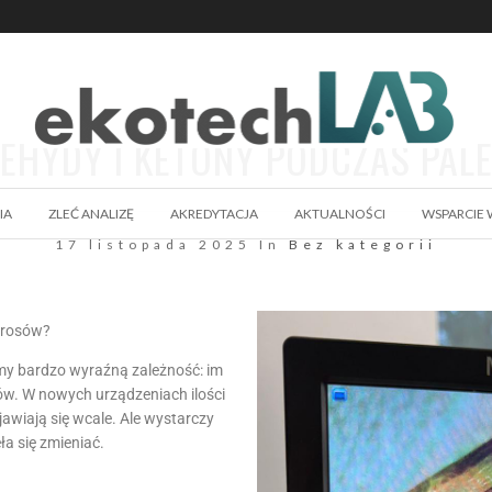
DEHYDY I KETONY PODCZAS PAL
IA
ZLEĆ ANALIZĘ
AKREDYTACJA
AKTUALNOŚCI
WSPARCIE 
17 listopada 2025 In
Bez kategorii
ierosów?
y bardzo wyraźną zależność: im
ów. W nowych urządzeniach ilości
awiają się wcale. Ale wystarczy
ła się zmieniać.