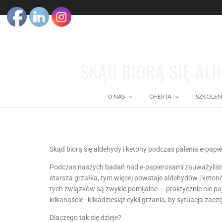
SKĄD BIORĄ SIĘ AL
O NAS
OFERTA
SZKOLEN
Skąd biorą się aldehydy i ketony podczas palenia e-pap
Podczas naszych badań nad e-papierosami zauważyliśm
starsza grzałka, tym więcej powstaje aldehydów i keton
tych związków są zwykle pomijalne — praktycznie nie poj
kilkanaście–kilkadziesiąt cykli grzania, by sytuacja zaczę
Dlaczego tak się dzieje?