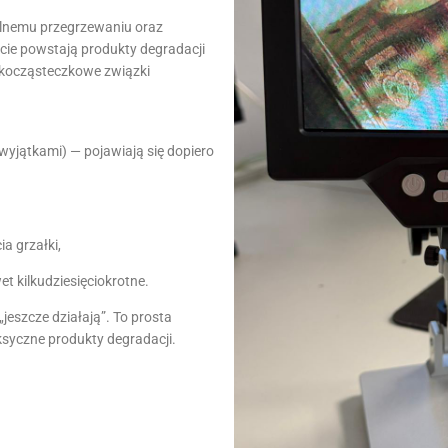
kalnemu przegrzewaniu oraz
cie powstają produkty degradacji
iskocząsteczkowe związki
 wyjątkami) — pojawiają się dopiero
a grzałki,
t kilkudziesięciokrotne.
jeszcze działają”. To prosta
ksyczne produkty degradacji.