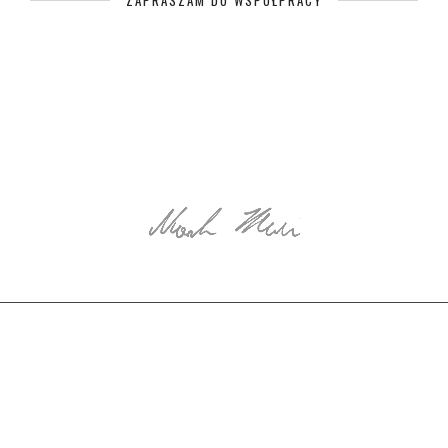
ZAPRASZAM DO WSPÓŁPRACY
© Copyright EkotechLAB