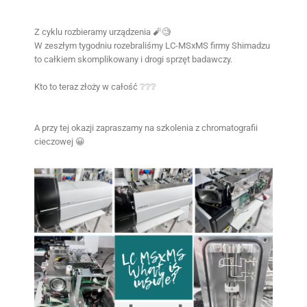
Z cyklu rozbieramy urządzenia 🧨🧐
W zeszłym tygodniu rozebraliśmy LC-MSxMS firmy Shimadzu
to całkiem skomplikowany i drogi sprzęt badawczy.
Kto to teraz złoży w całość ❔❔❔
A przy tej okazji zapraszamy na szkolenia z chromatografii
cieczowej 😀