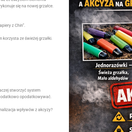
ykonuje się na nowej grzałce.
.
apiery z Chin”.
korzysta ze świeżej grzałki.
raczej stworzyć system
je dodatkowo opodatkowywać.
ymalizacja wpływów z akcyzy?