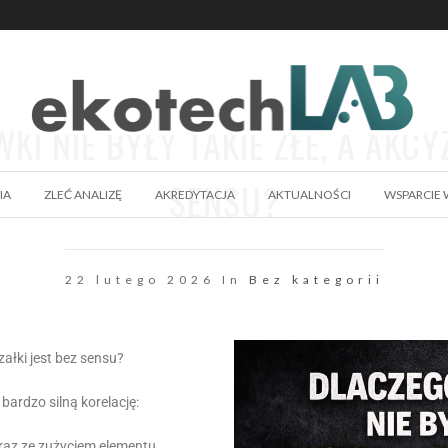
I NIE BYŁY TAKIE ZŁE, A AKCYZ
SENSU?
IA
ZLEĆ ANALIZĘ
AKREDYTACJA
AKTUALNOŚCI
WSPARCIE 
22 lutego 2026 In
Bez kategorii
załki jest bez sensu?
ardzo silną korelację:
wraz ze zużyciem elementu