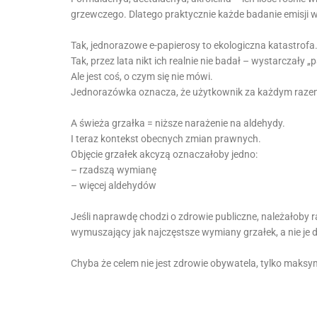
grzewczego. Dlatego praktycznie każde badanie emisji w
Tak, jednorazowe e-papierosy to ekologiczna katastrofa
Tak, przez lata nikt ich realnie nie badał – wystarczały „p
Ale jest coś, o czym się nie mówi.
Jednorazówka oznacza, że użytkownik za każdym razem 
A świeża grzałka = niższe narażenie na aldehydy.
I teraz kontekst obecnych zmian prawnych.
Objęcie grzałek akcyzą oznaczałoby jedno:
– rzadszą wymianę
– więcej aldehydów
Jeśli naprawdę chodzi o zdrowie publiczne, należałoby 
wymuszający jak najczęstsze wymiany grzałek, a nie 
Chyba że celem nie jest zdrowie obywatela, tylko maks