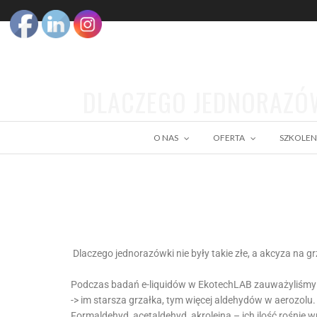
DLACZEGO JEDNORAZÓWK
O NAS
OFERTA
SZKOLEN
Dlaczego jednorazówki nie były takie złe, a akcyza na gr
Podczas badań e-liquidów w EkotechLAB zauważyliśmy b
-> im starsza grzałka, tym więcej aldehydów w aerozolu.
Formaldehyd, acetaldehyd, akroleina – ich ilość rośnie 