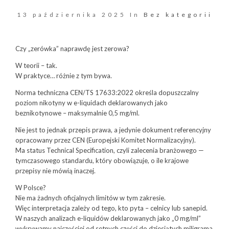
13 października 2025 In
Bez kategorii
Czy „zerówka” naprawdę jest zerowa?
W teorii – tak.
W praktyce… różnie z tym bywa.
Norma techniczna CEN/TS 17633:2022 określa dopuszczalny
poziom nikotyny w e-liquidach deklarowanych jako
beznikotynowe – maksymalnie 0,5 mg/ml.
Nie jest to jednak przepis prawa, a jedynie dokument referencyjny
opracowany przez CEN (Europejski Komitet Normalizacyjny).
Ma status Technical Specification, czyli zalecenia branżowego —
tymczasowego standardu, który obowiązuje, o ile krajowe
przepisy nie mówią inaczej.
W Polsce?
Nie ma żadnych oficjalnych limitów w tym zakresie.
Więc interpretacja zależy od tego, kto pyta – celnicy lub sanepid.
W naszych analizach e-liquidów deklarowanych jako „0 mg/ml”
wykrywamy najczęściej od setnych części do dziesiątych miligrama