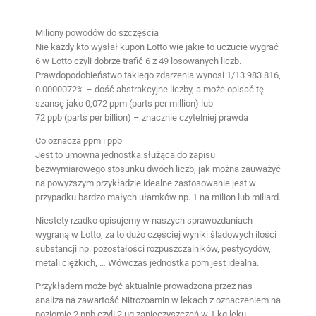
Miliony powodów do szczęścia
Nie każdy kto wysłał kupon Lotto wie jakie to uczucie wygrać
6 w Lotto czyli dobrze trafić 6 z 49 losowanych liczb.
Prawdopodobieństwo takiego zdarzenia wynosi 1/13 983 816,
0.0000072% – dość abstrakcyjne liczby, a może opisać tę
szansę jako 0,072 ppm (parts per million) lub
72 ppb (parts per billion) – znacznie czytelniej prawda
Co oznacza ppm i ppb
Jest to umowna jednostka służąca do zapisu
bezwymiarowego stosunku dwóch liczb, jak można zauważyć
na powyższym przykładzie idealne zastosowanie jest w
przypadku bardzo małych ułamków np. 1 na milion lub miliard.
Niestety rzadko opisujemy w naszych sprawozdaniach
wygraną w Lotto, za to dużo częściej wyniki śladowych ilości
substancji np. pozostałości rozpuszczalników, pestycydów,
metali ciężkich, … Wówczas jednostka ppm jest idealna.
Przykładem może być aktualnie prowadzona przez nas
analiza na zawartość Nitrozoamin w lekach z oznaczeniem na
poziomie 2 ppb czyli 2 µg zanieczyszczeń w 1 kg leku