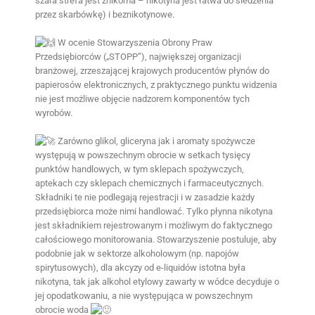
szara strefa jest znikoma – nikotyna jest łatwa do śledzenia
przez skarbówkę) i beznikotynowe.
W ocenie Stowarzyszenia Obrony Praw
Przedsiębiorców („STOPP”), największej organizacji
branżowej, zrzeszającej krajowych producentów płynów do
papierosów elektronicznych, z praktycznego punktu widzenia
nie jest możliwe objęcie nadzorem komponentów tych
wyrobów.
Zarówno glikol, gliceryna jak i aromaty spożywcze
występują w powszechnym obrocie w setkach tysięcy
punktów handlowych, w tym sklepach spożywczych,
aptekach czy sklepach chemicznych i farmaceutycznych.
Składniki te nie podlegają rejestracji i w zasadzie każdy
przedsiębiorca może nimi handlować. Tylko płynna nikotyna
jest składnikiem rejestrowanym i możliwym do faktycznego
całościowego monitorowania. Stowarzyszenie postuluje, aby
podobnie jak w sektorze alkoholowym (np. napojów
spirytusowych), dla akcyzy od e-liquidów istotna była
nikotyna, tak jak alkohol etylowy zawarty w wódce decyduje o
jej opodatkowaniu, a nie występująca w powszechnym
obrocie woda