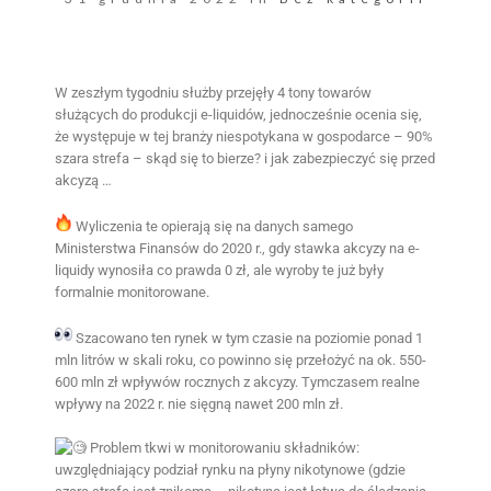
W zeszłym tygodniu służby przejęły 4 tony towarów
służących do produkcji e-liquidów, jednocześnie ocenia się,
że występuje w tej branży niespotykana w gospodarce – 90%
szara strefa – skąd się to bierze? i jak zabezpieczyć się przed
akcyzą …
Wyliczenia te opierają się na danych samego
Ministerstwa Finansów do 2020 r., gdy stawka akcyzy na e-
liquidy wynosiła co prawda 0 zł, ale wyroby te już były
formalnie monitorowane.
Szacowano ten rynek w tym czasie na poziomie ponad 1
mln litrów w skali roku, co powinno się przełożyć na ok. 550-
600 mln zł wpływów rocznych z akcyzy. Tymczasem realne
wpływy na 2022 r. nie sięgną nawet 200 mln zł.
Problem tkwi w monitorowaniu składników:
uwzględniający podział rynku na płyny nikotynowe (gdzie